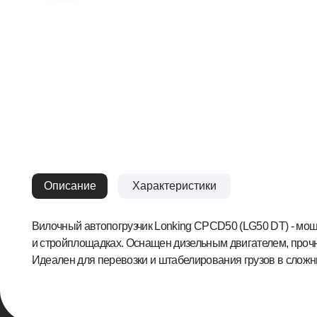
Описание
Характеристики
Вилочный автопогрузчик Lonking CPCD50 (LG50 DT) - мощная и н
и стройплощадках. Оснащен дизельным двигателем, прочной конс
Идеален для перевозки и штабелирования грузов в сложных усло
Гла
Кат