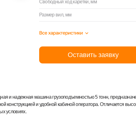
Оставить заявку
адежная машина грузоподъемностью 5 тонн, предназначенная для интен
трукцией и удобной кабиной оператора. Отличается высокой маневренно
виях.
О нас
вная
алог
Команда