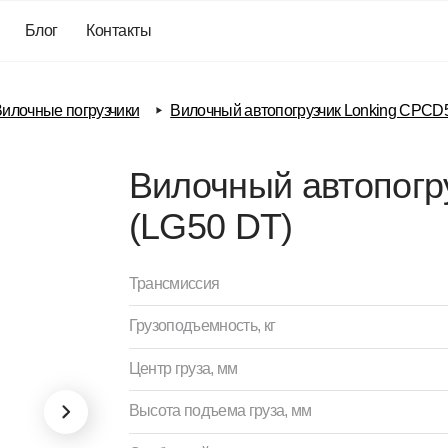
г
Контакты
е погрузчики
Вилочный автопогрузчик Lonking CPCD50 (LG50 DT)
Вилочный автопогрузчик 
(LG50 DT)
Трансмиссия
Грузоподъемность, кг
Центр груза, мм
Высота подъема груза, мм
Свободный ход каретки, мм
Размер вил, мм