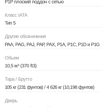
105 кг (231 фунтов) / 4 626 кг (10,198 фунтов)
Дверь
305×152 см (120×60 in)
Типы ВС
Во всех широкофюзеляжных ВС на основной
и нижней палубах и в 707 °F, 727 °F, 737 °F,
757 °F, DC8 °F, DC9 °F на основной палубе
Оставить заявку
Скачать брошюру