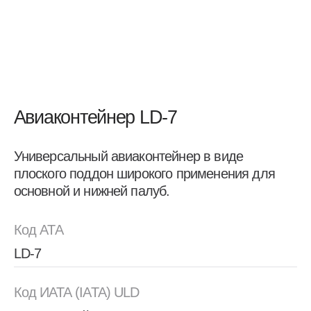
Универсальный авиаконтейнер в виде
плоского поддон широкого применения для
основной и нижней палуб.
Код ATA
LD-7
Код ИАТА (IATA) ULD
P1P плоский поддон с сетью
Класс IATA
Тип 5
Другие обозначения
PAA, PAG, PAJ, PAP, PAX, P1A, P1C, P1D и P1G
Объем
10,5 м³ (370 ft3)
Тара / Брутто