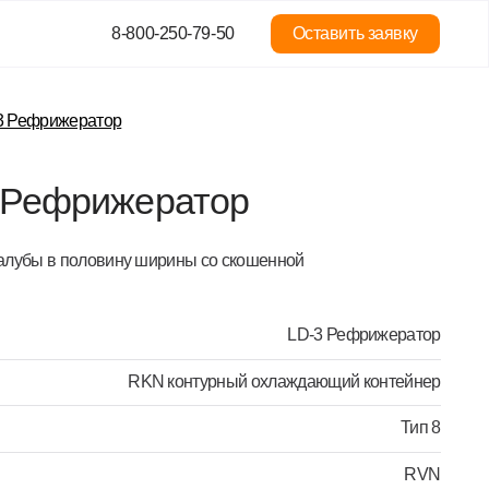
8-800-250-79-50
Оставить заявку
р
жератор
ну ширины со скошенной
LD-3 Рефрижератор
RKN контурный охлаждающий контейнер
Тип 8
RVN
4,5 м³ (159 ft3)