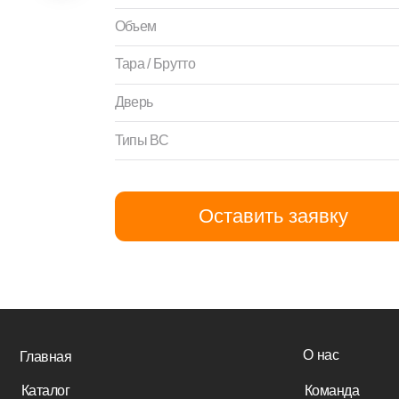
Тара / Брутто
Дверь
74
Типы ВС
Оставить заявку
О нас
вная
алог
Команда
нт и сервис
Отзывы
г
Контакты