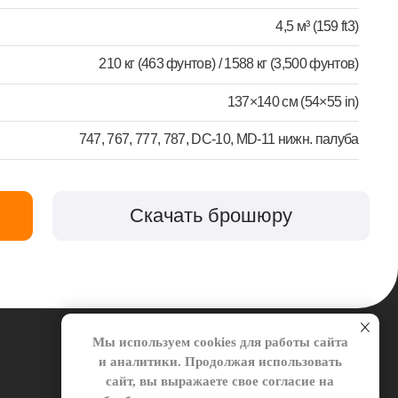
210 кг (463 фунтов) / 1588 кг (3,500 фунтов)
137×140 см (54×55 in)
7, 767, 777, 787, DC-10, MD-11 нижн. палуба
Скачать брошюру
8-800-250-79-50
Мы используем cookies для работы сайта
и аналитики. Продолжая использовать
rtc.khv@mail.ru
сайт, вы выражаете свое согласие на
обработку персональных данных, в том
числе сервисом веб-аналитики
Яндекс.Метрика в соответствии с