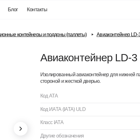
г
Контакты
контейнеры и поддоны (паллеты)
Авиаконтейнер LD-3 Рефрижерато
Авиаконтейнер LD-3 Рефри
Изолированный авиаконтейнер для нижней палубы в полови
стороной и жесткой дверью.
Код ATA
Код ИАТА (IATA) ULD
Класс IATA
Другие обозначения
Объем