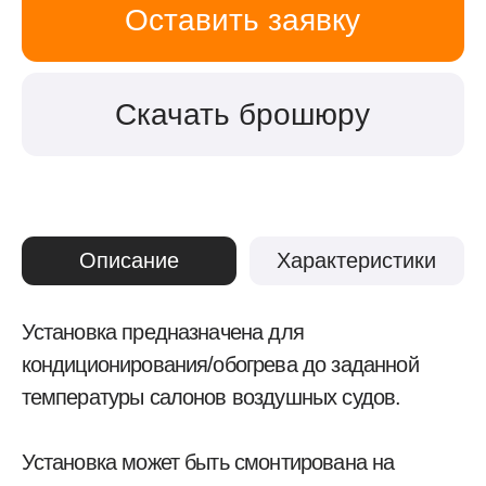
г. Хабаровск, ул. Калинина, 8, оф. 13
rtc.khv@mail.ru
8-800-250-79-50
Главная
Каталог
О нас
Команда
Отзывы
Ремонт и сервис