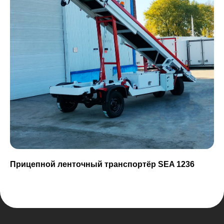
rtc.khv@mail.ru
8-800-250-79-50
Главная
Каталог
О нас
Команда
Отзывы
Ремонт и сервис
Прицепной ленточный транспортёр SEA 1236
Блог
Контакты
2026 Ⓒ