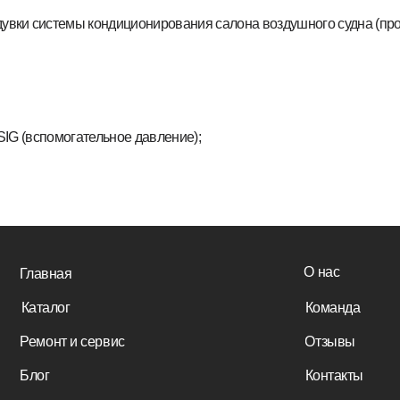
помогательное давление);
ц. масла.
О нас
вная
алог
Команда
нт и сервис
Отзывы
г
Контакты
Политика конфиденциальности
Пользовательское сог