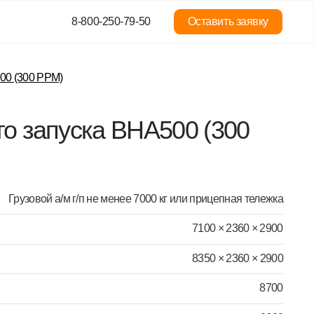
8-800-250-79-50
Оставить заявку
ска BHA500 (300
г/п не менее 7000 кг или прицепная тележка
7100 × 2360 × 2900
8350 × 2360 × 2900
8700
9600
300 PPM