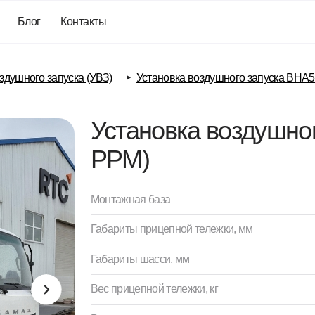
г
Контакты
о запуска (УВЗ)
Установка воздушного запуска BHA500 (300 PPM)
Установка воздушного запу
PPM)
Монтажная база
Грузовой а/м 
Габариты прицепной тележки, мм
Габариты шасси, мм
Вес прицепной тележки, кг
Вес шасси, кг
Производительность