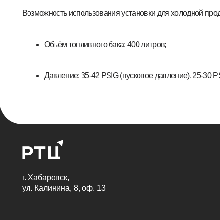
Давление: 35-42 PSIG (пусковое давление), 25-30 PSIG (вс
Компрессор с сухим винтом и воздушным потоком без части
Гла
Кат
г. Хабаровск,
Ремо
ул. Калинина, 8, оф. 13
Бло
2026 Ⓒ ООО "Региональный технический центр"