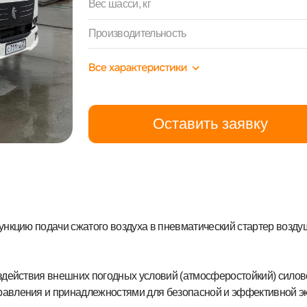
Оставить заявку
дачи сжатого воздуха в пневматический стартер воздушного судна для 
ия внешних погодных условий (атмосферостойкий) силовой комплекс с 
 и принадлежностями для безопасной и эффективной эксплуатации воз
стемы кондиционирования салона воздушного судна (продувки салона).