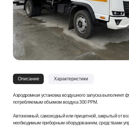
Описание
Характеристики
Аэродромная установка воздушного запуска выполняет функцию по
потребляемым объемом воздуха 300 PPM.
Автономный, самоходный или прицепной, закрытый от воздейств
необходимым приборным оборудованием, средствами управления
Возможность использования установки для холодной продувки си
Объём топливного бака: 400 литров;