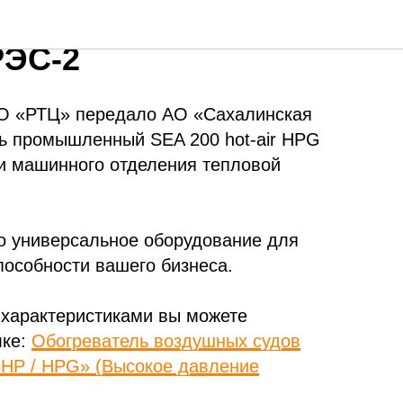
ль SEA 200 hot-air
РЭС-2
ОО «РТЦ» передало АО «Сахалинская
ь промышленный SEA 200 hot-air HPG
 и машинного отделения тепловой
о универсальное оборудование для
пособности вашего бизнеса.
характеристиками вы можете
лке:
Обогреватель воздушных судов
ir HP / HPG» (Высокое давление