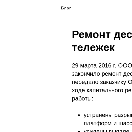
Блог
Ремонт де
тележек
29 марта 2016 г. ОО
закончило ремонт де
передало заказчик
ходе капитального р
работы:
устранены разры
платформ и шасс
усилены выявлен