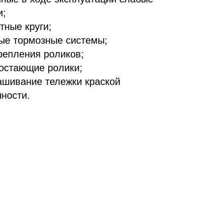
и;
тные круги;
ые тормозные системы;
репления роликов;
остающие ролики;
ашивание тележки краской
ности.