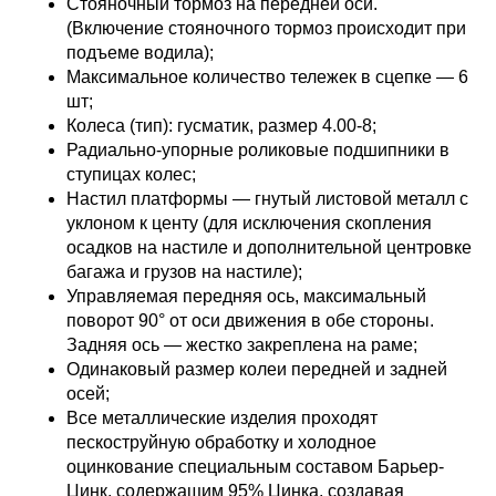
Стояночный тормоз на передней оси.
(Включение стояночного тормоз происходит при
подъеме водила);
Максимальное количество тележек в сцепке — 6
шт;
Колеса (тип): гусматик, размер 4.00-8;
Радиально-упорные роликовые подшипники в
ступицах колес;
Настил платформы — гнутый листовой металл с
уклоном к центу (для исключения скопления
осадков на настиле и дополнительной центровке
багажа и грузов на настиле);
Управляемая передняя ось, максимальный
поворот 90° от оси движения в обе стороны.
Задняя ось — жестко закреплена на раме;
Одинаковый размер колеи передней и задней
осей;
Все металлические изделия проходят
пескоструйную обработку и холодное
оцинкование специальным составом Барьер-
Цинк, содержащим 95% Цинка, создавая