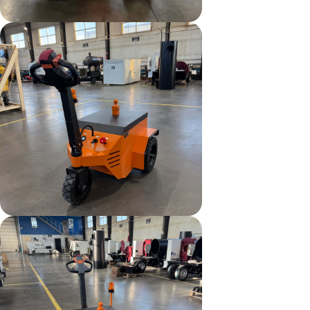
Каталог
О нас
Команда
Отзывы
Ремонт и сервис
Блог
Контакты
2026 Ⓒ
ООО "Региональный технический центр"
Политика конфиденциальности
Пользовательское соглашение
Разработка
RASA